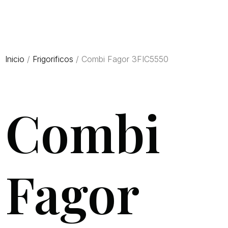
Inicio
/
Frigorificos
/ Combi Fagor 3FIC5550
Combi
Fagor