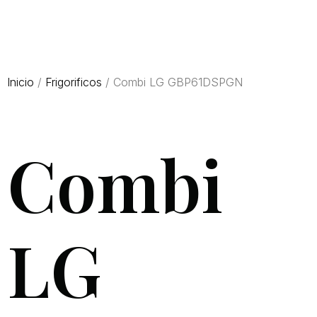
Inicio
/
Frigorificos
/ Combi LG GBP61DSPGN
Combi
LG