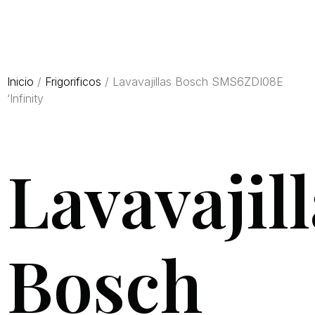
Inicio
/
Frigorificos
/ Lavavajillas Bosch SMS6ZDI08E
‘Infinity
Lavavajil
Bosch