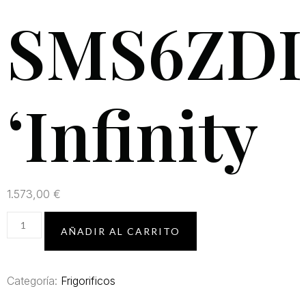
SMS6ZDI
‘Infinity
1.573,00
€
AÑADIR AL CARRITO
Categoría:
Frigorificos