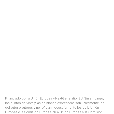
Aviso Legal
661 93 63
cocina
desde
98
hace más
Electrodomésticos
Lunes a
de 30
Armarios
Viernes
años
de 09:00
AM -
17:00 PM
© Salmeron Diseño y Creación, S.L - Diseño web Ciudalia
Financiado por la Unión Europea – NextGenerationEU. Sin embargo,
los puntos de vista y las opiniones expresadas son únicamente los
del autor o autores y no reflejan necesariamente los de la Unión
Europea o la Comisión Europea. Ni la Unión Europea ni la Comisión