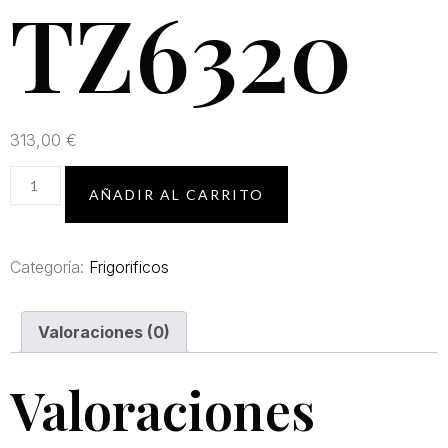
TZ6320
313,00
€
AÑADIR AL CARRITO
Categoría:
Frigorificos
Valoraciones (0)
Valoraciones