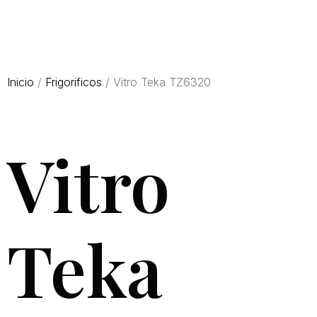
Inicio
/
Frigorificos
/ Vitro Teka TZ6320
Vitro
Teka