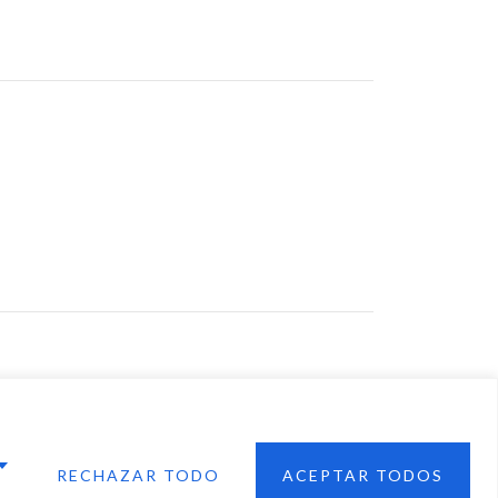
Contacto
Carrer d'Azorín, 26, 03730
Xàbia, Alicante
661 93 63 98
Lunes a Viernes de 09:00 AM -
17:00 PM
xtGenerationEU. Sin embargo, los puntos de vista y las
 los del autor o autores y no reflejan necesariamente
n Europea. Ni la Unión Europea ni la Comisión Europea
RECHAZAR TODO
ACEPTAR TODOS
les de las mismas.