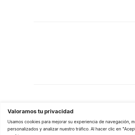
Creando hogar desde hace más de 30 añ
© Salmeron Diseño y Creación, S.L - Diseño web
Valoramos tu privacidad
Usamos cookies para mejorar su experiencia de navegación, m
personalizados y analizar nuestro tráfico. Al hacer clic en "Ace