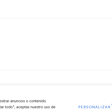
Servicios
Salmerón
Desarrollamos tu proyecto
Quiénes somos
Servicio Integral de obra
Noticias
Mobiliario de cocina
Área de Clientes
os
Electrodomésticos
Aviso Legal
Armarios
 Ciudalia
Financiado por la Unión Europea – Ne
opiniones expresadas son únicamente
ostrar anuncios o contenido
los de la Unión Europea o la Comisió
ptar todo", aceptas nuestro uso de
PERSONALIZAR
pueden ser consideradas responsab