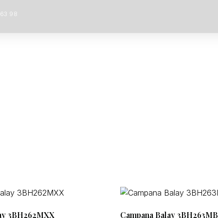
 63 98
SERVICIOS INTEGRALES
QUIÉNES SOMOS
lay 3BH262MXX
Campana Balay 3BH263MB