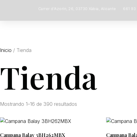
Carrer d'Azorín, 26, 03730 Xàbia, Alicante
661 93
Inicio
/ Tienda
Tienda
Mostrando 1–16 de 390 resultados
Campana Balay 3BH262MBX
Campana Ba