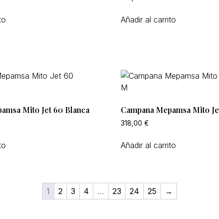
to
Añadir al carrito
msa Mito Jet 60 Blanca
Campana Mepamsa Mito Je
318,00
€
to
Añadir al carrito
1
2
3
4
…
23
24
25
→